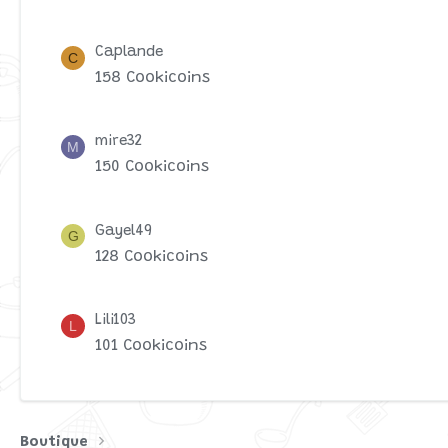
Caplande
C
158 Cookicoins
mire32
M
150 Cookicoins
Gayel49
G
128 Cookicoins
Lili103
L
101 Cookicoins
Boutique