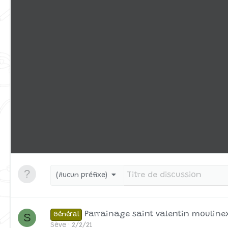
(Aucun préfixe)
Parrainage saint valentin mouline
S
Général
Sève
2/2/21