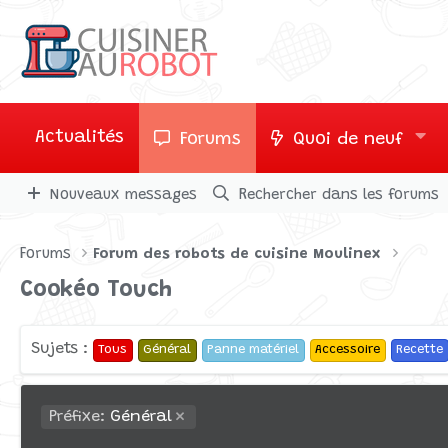
Actualités
Forums
Quoi de neuf
Nouveaux messages
Rechercher dans les forums
Forums
Forum des robots de cuisine Moulinex
Cookéo Touch
Sujets :
Tous
Général
Panne matériel
Accessoire
Recette
Préfixe:
Général