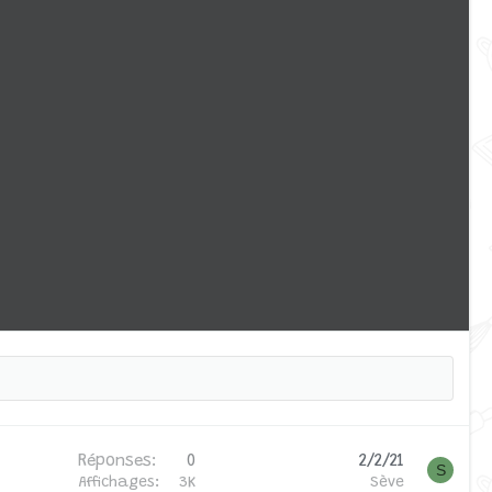
Réponses
0
2/2/21
S
Affichages
3K
Sève