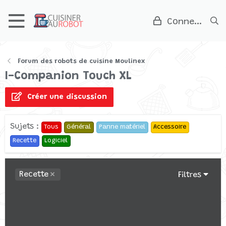
Connexion
Forum des robots de cuisine Moulinex
I-Companion Touch XL
Créer une discussion
Sujets :
Tous
Général
Panne matériel
Accessoire
Recette
Logiciel
Recette
Filtres