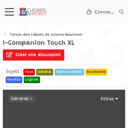
Connexion
Forum des robots de cuisine Moulinex
I-Companion Touch XL
Créer une discussion
Sujets :
Tous
Général
Panne matériel
Accessoire
Recette
Logiciel
Général
Filtres