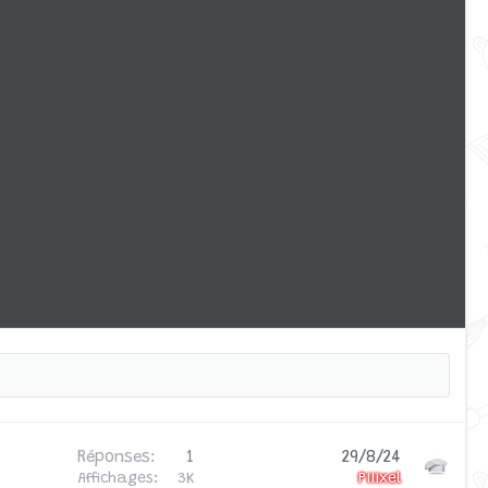
Réponses
1
29/8/24
Affichages
3K
Piiixel