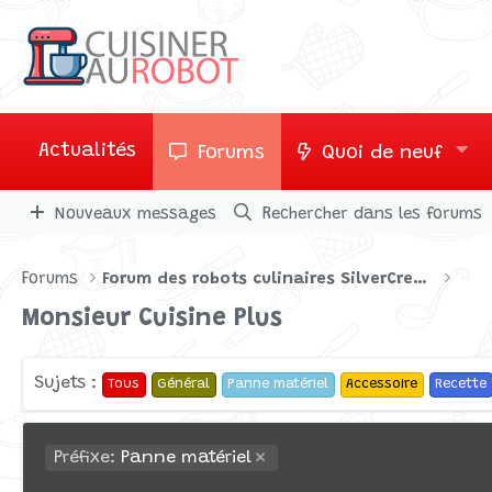
Actualités
Forums
Quoi de neuf
Nouveaux messages
Rechercher dans les forums
Forums
Forum des robots culinaires SilverCrest par Lidl
Monsieur Cuisine Plus
Sujets :
Tous
Général
Panne matériel
Accessoire
Recette
Préfixe:
Panne matériel