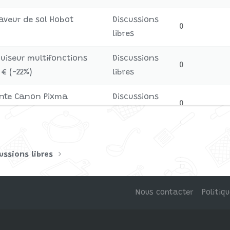
laveur de sol Hobot
Discussions
0
libres
 cuiseur multifonctions
Discussions
0
€ (-22%)
libres
mante Canon Pixma
Discussions
0
libres
robot Ecovacs Deebot
Discussions
0
libres
ussions libres
Nous contacter
Politiq