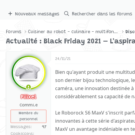
Nouveaux messages
Rechercher dans les forums
Forums
Cuisiner au robot - culinaire - multifonctions
Disc
Actualité : Black Friday 2021 – L'aspi
24/11/21
Bien qu'ayant produit une multitu
son dernier bijou technologique, l
caméra, une innovation destinée à 
considérablement sa capacité de n
Piiixel
Commi.e
Le Roborock S6 MaxV s'inscrit par
Membre du
personnel
innovantes à cette série d'aspirat
Messages
97
MaxV un avantage indéniable en ter
Cookicoins