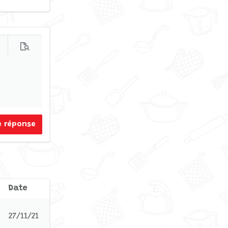
s d'options…
Prévisualisation
e réponse
Date
27/11/21