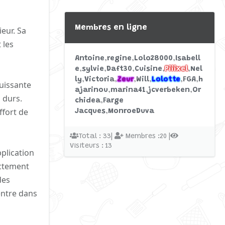
Membres en ligne
eur. Sa
 les
Antoine
regine
Lolo28000
Isabell
e
sylvie
Daft30
Cuisine
Piiixel
Nel
ly
Victoria
Zeur
Will
Lolotte
FGA
h
puissante
ajarinou
marina41
jcverbeken
Or
s durs.
chidea
Farge
ffort de
Jacques
MonroeDuva
Total : 33|
Membres :20 |
Visiteurs : 13
pplication
ectement
des
entre dans