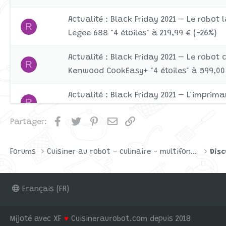
Actualité : Black Friday 2021 – Le robot 
R
Legee 688 "4 étoiles" à 219,99 € (-26%)
Actualité : Black Friday 2021 – Le robot
R
Kenwood CookEasy+ "4 étoiles" à 599,00 
Actualité : Black Friday 2021 – L'impri
R
TS6351 "4 étoiles" à 112,00 € (-26%)
Facebook
Twitter
Pinterest
Email
Lien
Partager:
Actualité : Black Friday – L'aspirateur 
R
T9+ "5 étoiles" à 649,00 €
Forums
Cuisiner au robot - culinaire - multifonctions
Disc
Français (FR)
Mijoté avec XF
♥
Cuisineraurobot.com depuis 2018