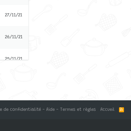
27/11/21
26/11/21
25/11/21
19/11/21
ue de confidentialité - Aide - Termes et règles
Accueil
R
S
S