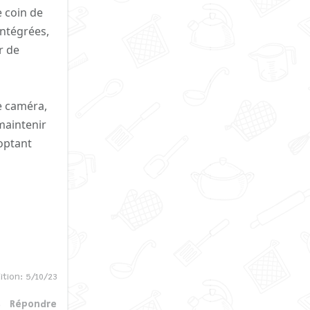
 coin de
intégrées,
r de
e caméra,
maintenir
optant
ition:
5/10/23
Répondre