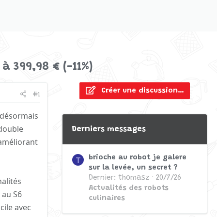
 à 399,98 € (-11%)
Créer une discussion…
#1
 désormais
 double
Derniers messages
 améliorant
brioche au robot je galere
T
sur la levée, un secret ?
Dernier: thomasz
20/7/26
alités
Actualités des robots
 au S6
culinaires
cile avec