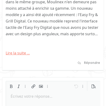
dans le même groupe, Moulinex n'en demeure pas
moins attaché à enrichir sa gamme. Un nouveau
modèle y a ainsi été ajouté récemment : l'Easy Fry &
Grill Digital. Ce nouveau modèle reprend l'interface
tactile de l'Easy Fry Digital que nous avons pu tester
avec un design plus anguleux, mais apporte surto...
Lire la suite ...
Répondre
Gras
Italique
Plus d'options…
Insérer un lien
Insérer une image
Plus d'options…
Annulé
Plus d'options
Prévisua
Écrivez votre réponse...
Arial
Aligner à gauche
9
Sauvegarder le brouillon
Liste triée
Normal
Taille de police
Smileys
Refaire
Citer
Basculer en mode BB code
Couleur du texte
Média
Retirer le formatage
Famille de polices
Insérer un tableau
Brouillons
Liste
Insert horizontal line
Alignement
Spoiler
Paragraph format
Code
Barré
Souligner
Spoiler en ligne
Code en li
10
Book Antiqua
Supprimer le brouillon
Aligner au centre
Liste non ordonnée