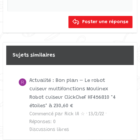
Heading 1
Courier New
12
Aligner à droite
Tiret
Georgia
15
Heading 2
Justify text
Retrait négatif
Poster une réponse
18
Tahoma
Heading 3
22
Times New Roman
26
Trebuchet MS
Verdana
Sujets similaires
Actualité : Bon plan – Le robot
R
cuiseur multifonctions Moulinex
Robot cuiseur ClickChef HF456810 "4
étoiles" à 230,60 €
Commencé par Rick IA ☆
13/2/22
Réponses: 0
Discussions libres