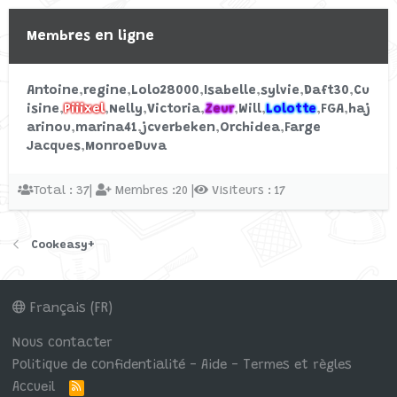
Henri
18/9/21
Réponses: 0
Membres en ligne
Discussions libres
Antoine
regine
Lolo28000
Isabelle
sylvie
Daft30
Cu
Comment obtenir des
Recette
R
isine
Piiixel
Nelly
Victoria
Zeur
Will
Lolotte
FGA
haj
nouvelles recettes
arinou
marina41
jcverbeken
Orchidea
Farge
Commencé par royon
12/9/21
Jacques
MonroeDuva
Réponses: 0
Digicook Arthur Martin
Total : 37|
Membres :20 |
Visiteurs : 17
Cookeasy+
Français (FR)
Nous contacter
Politique de confidentialité - Aide - Termes et règles
Accueil
R