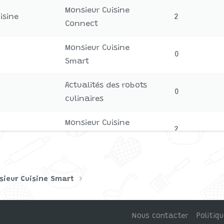
Monsieur Cuisine
isine
2
Connect
Monsieur Cuisine
0
Smart
Actualités des robots
0
culinaires
Monsieur Cuisine
2
Smart
éteins MC
Monsieur Cuisine
11
Smart
sieur Cuisine Smart
Nous contacter
Politiq