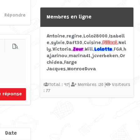
Répondre
Membres en ligne
Antoine
regine
Lolo28000
Isabell
e
sylvie
Daft30
Cuisine
Piiixel
Nel
s d'options…
Prévisualisation
ly
Victoria
Zeur
Will
Lolotte
FGA
h
ajarinou
marina41
jcverbeken
Or
chidea
Farge
Jacques
MonroeDuva
Total : 97|
Membres :20 |
Visiteurs
: 77
e réponse
Date