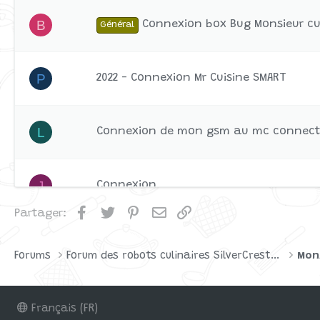
B
Connexion box Bug Monsieur cu
Général
P
2022 - Connexion Mr Cuisine SMART
L
Connexion de mon gsm au mc connect
J
Connexion
Facebook
Twitter
Pinterest
Email
Lien
Partager:
Je suis déconnecté à chaque fois que j'
T
Smart (déconnexion)
Forums
Forum des robots culinaires SilverCrest par Lidl
Mon
Français (FR)