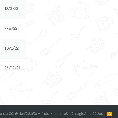
12/3/23
7/8/22
18/1/22
26/12/21
8/12/21
ue de confidentialité - Aide - Termes et règles
Accueil
R