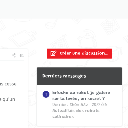
Créer une discussion…
#1
Derniers messages
ns cesse
brioche au robot je galere
T
elqu'un
sur la levée, un secret ?
Dernier: thomasz
20/7/26
Actualités des robots
culinaires