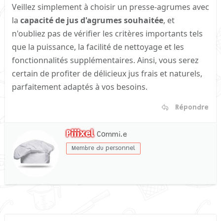
Veillez simplement à choisir un presse-agrumes avec
la
capacité de jus d'agrumes souhaitée
, et
n'oubliez pas de vérifier les critères importants tels
que la puissance, la facilité de nettoyage et les
fonctionnalités supplémentaires. Ainsi, vous serez
certain de profiter de délicieux jus frais et naturels,
parfaitement adaptés à vos besoins.
Répondre
Piiixel
W
Commi.e
r
Membre du personnel
i
t
t
e
n
b