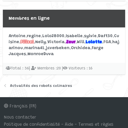
Commencé par Youpidoux
22/6/22
Réponses: 0
Membres en ligne
Discussions libres
Antoine
regine
Lolo28000
Isabelle
sylvie
Daft30
Cu
Choisir vitesse mixer et malaxer ?
V
isine
Piiixel
Nelly
Victoria
Zeur
Will
Lolotte
FGA
haj
Monsieur cuisine smart
arinou
marina41
jcverbeken
Orchidea
Farge
Commencé par Virginie
8/12/21
Jacques
MonroeDuva
Réponses: 21
Monsieur Cuisine Smart
Total : 36|
Membres :20 |
Visiteurs : 16
Actualités des robots culinaires
Français (FR)
Nous contacter
Politique de confidentialité - Aide - Termes et règles