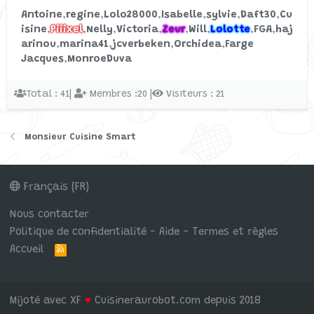
Antoine
regine
Lolo28000
Isabelle
sylvie
Daft30
Cu
Problème vitesse 0
Général
L
isine
Piiixel
Nelly
Victoria
Zeur
Will
Lolotte
FGA
haj
impossible
arinou
marina41
jcverbeken
Orchidea
Farge
Commencé par Laure D
3/2/21
Jacques
MonroeDuva
Réponses: 1
Monsieur Cuisine Connect
Total : 41|
Membres :20 |
Visiteurs : 21
Monsieur Cuisine Smart
Français (FR)
Nous contacter
Politique de confidentialité - Aide - Termes et règles
Accueil
R
S
S
Mijoté avec XF
♥
Cuisineraurobot.com depuis 2018