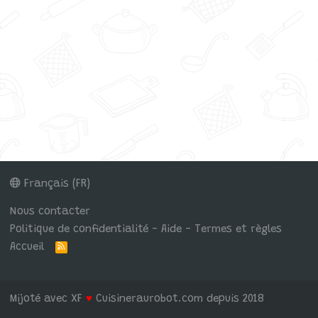
Français (FR)
Nous contacter
Politique de confidentialité - Aide - Termes et règles
Accueil
R
S
S
Mijoté avec XF
♥
Cuisineraurobot.com depuis 2018