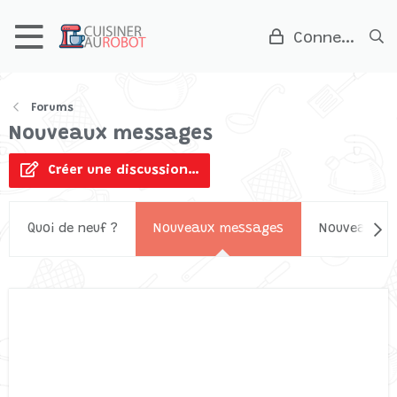
Connexion
Forums
Nouveaux messages
Créer une discussion…
Quoi de neuf ?
Nouveaux messages
Nouveaux ar