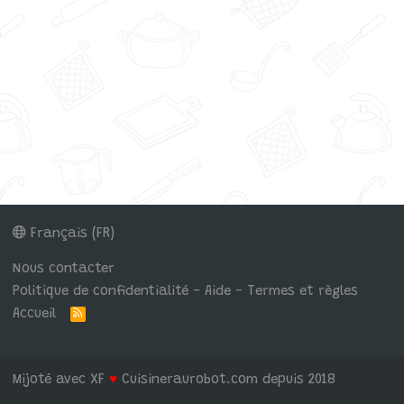
Français (FR)
Nous contacter
Politique de confidentialité - Aide - Termes et règles
Accueil
R
S
S
Mijoté avec XF
♥
Cuisineraurobot.com depuis 2018