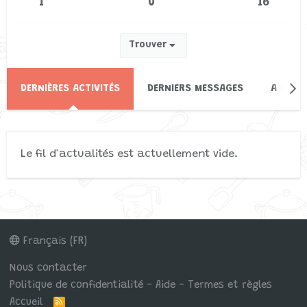
1
0
16
Trouver
DERNIÈRES ACTIVITÉS
DERNIERS MESSAGES
A PROP
Le fil d'actualités est actuellement vide.
Français (FR)
Nous contacter
Politique de confidentialité - Aide - Termes et règles
Accueil
R