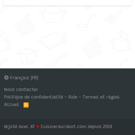
Français (FR)
Nous contacter
Politique de confidentialité - Aide - Termes et règles
Accueil
R
S
S
Mijoté avec XF
♥
Cuisineraurobot.com depuis 2018