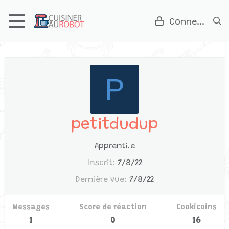
Connexion
P
petitdudup
Apprenti.e
Inscrit
7/8/22
Dernière vue
7/8/22
Messages
Score de réaction
Cookicoins
1
0
16