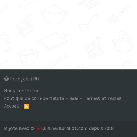
Français (FR)
Nous contacter
Politique de confidentialité - Aide - Termes et règles
Accueil
R
S
S
Mijoté avec XF
♥
Cuisineraurobot.com depuis 2018