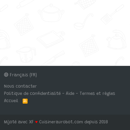
Français (FR)
Nous contacter
Politique de confidentialité - Aide - Termes et règles
Accueil
R
S
S
Mijoté avec XF
♥
Cuisineraurobot.com depuis 2018