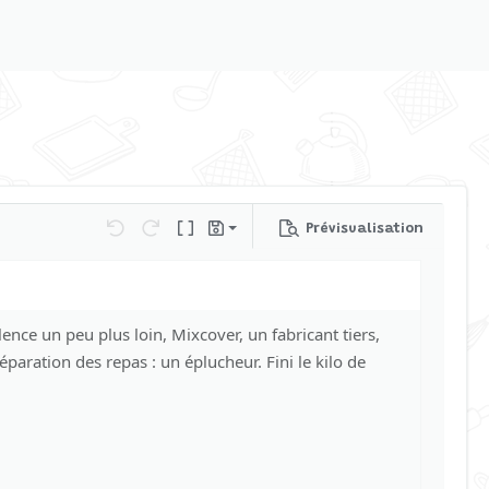
Prévisualisation
Sauvegarder le brouillon
Annulé
Refaire
Basculer en mode BB code
Brouillons
Supprimer le brouillon
lence un peu plus loin, Mixcover, un fabricant tiers,
paration des repas : un éplucheur. Fini le kilo de