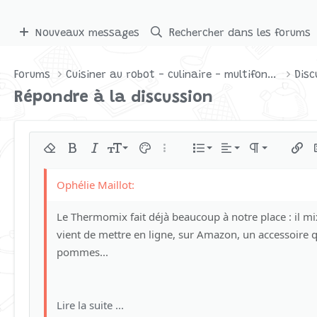
Nouveaux messages
Rechercher dans les forums
Forums
Cuisiner au robot - culinaire - multifonctions
Disc
Répondre à la discussion
Aligner à gauche
9
Normal
Liste triée
Retirer le formatage
Gras
Italique
Taille de police
Couleur du texte
Plus d'options…
Liste
Alignement
Paragraph fo
Insér
I
10
Aligner au centre
Liste non ordon
Arial
Heading 1
Famille de polices
Insert horizontal line
Spoiler
Barré
Code
Souligner
Code en ligne
Spoiler en ligne
12
Aligner à droite
Tiret
Book Antiqua
15
Le Thermomix fait déjà beaucoup à notre place : il mixe
Heading 2
Justify text
Courier New
Retrait négatif
vient de mettre en ligne, sur Amazon, un accessoire qu
18
Georgia
Heading 3
pommes...
22
Tahoma
26
Times New Roman
Lire la suite ...
Trebuchet MS