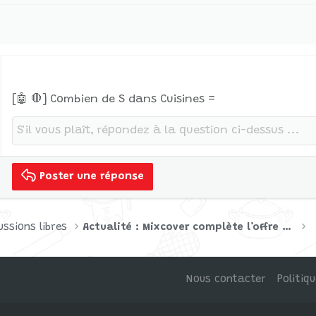
[🤖 🛑] Combien de S dans Cuisines =
Poster une réponse
ussions libres
Actualité : Mixcover complète l’offre Thermomix avec un éplucheur
Nous contacter
Politiq