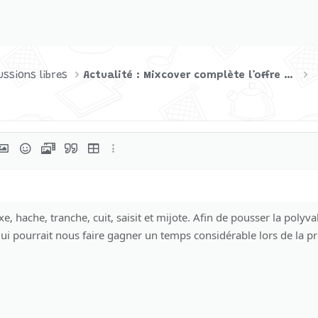
ussions libres
Actualité : Mixcover complète l’offre Thermomix avec un éplucheur
rmat
er un lien
nsérer une image
Smileys
Média
Citer
Insérer un tableau
Plus d'options…
née
, hache, tranche, cuit, saisit et mijote. Afin de pousser la polyva
i pourrait nous faire gagner un temps considérable lors de la pré