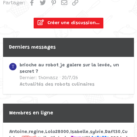
Facebook
Twitter
Pinterest
Email
Lien
Partager:
Commencé par Gaëlle Akoun
22/11/21
Réponses: 0
Discussions libres
Créer une discussion…
Le Thermomix vaut-il
Panne matériel
V
Derniers messages
sont prix ? Dossier complet
Commencé par Viviane
19/4/20
Réponses: 0
brioche au robot je galere sur la levée, un
T
secret ?
Cookeasy+
Dernier: thomasz
20/7/26
Actualités des robots culinaires
Membres en ligne
Antoine
regine
Lolo28000
Isabelle
sylvie
Daft30
Cu