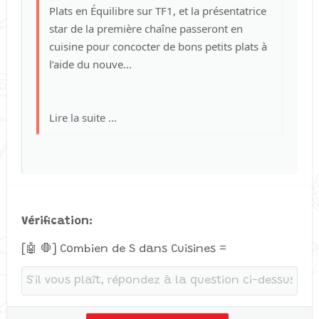
Plats en Équilibre sur TF1, et la présentatrice
26
Trebuchet MS
star de la première chaîne passeront en
Verdana
cuisine pour concocter de bons petits plats à
l’aide du nouve...
Lire la suite ...
Vérification
[🤖 🛑] Combien de S dans Cuisines =