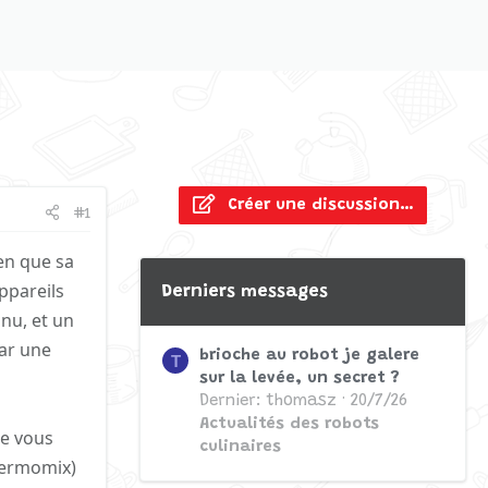
Créer une discussion…
#1
en que sa
ppareils
Derniers messages
nnu, et un
par une
brioche au robot je galere
T
sur la levée, un secret ?
Dernier: thomasz
20/7/26
Actualités des robots
ue vous
culinaires
Thermomix)