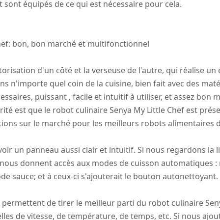
t sont équipés de ce qui est nécessaire pour cela.
hef: bon, bon marché et multifonctionnel
risation d'un côté et la verseuse de l'autre, qui réalise u
ns n'importe quel coin de la cuisine, bien fait avec des mat
saires, puissant , facile et intuitif à utiliser, et assez bon
rité est que le robot culinaire Senya My Little Chef est prés
ions sur le marché pour les meilleurs robots alimentaires de
voir un panneau aussi clair et intuitif. Si nous regardons la l
ut nous donnent accès aux modes de cuisson automatiques 
e sauce; et à ceux-ci s'ajouterait le bouton autonettoyant.
 permettent de tirer le meilleur parti du robot culinaire Sen
s de vitesse, de température, de temps, etc. Si nous ajout