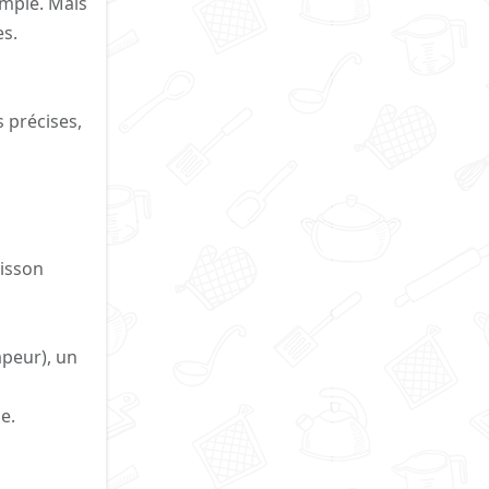
emple. Mais
es.
 précises,
uisson
peur), un
e.