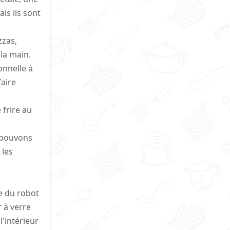
is ils sont
zzas,
 la main.
onnelle à
faire
 frire au
s pouvons
 les
le du robot
 à verre
l'intérieur