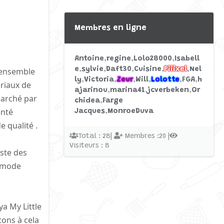
Membres en ligne
Antoine
regine
Lolo28000
Isabell
e
sylvie
Daft30
Cuisine
Piiixel
Nel
n ensemble
ly
Victoria
Zeur
Will
Lolotte
FGA
h
ériaux de
ajarinou
marina41
jcverbeken
Or
 marché par
chidea
Farge
enté
Jacques
MonroeDuva
 qualité .
Total : 28|
Membres :20 |
Visiteurs : 8
iste des
: mode
ya My Little
ons à cela