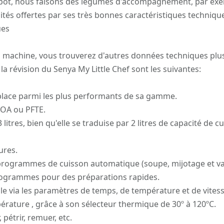
le pot, nous faisons des légumes d'accompagnement, par ex
ités offertes par ses très bonnes caractéristiques techniqu
ues
a machine, vous trouverez d'autres données techniques plus
la révision du Senya My Little Chef sont les suivantes:
place parmi les plus performants de sa gamme.
FOA ou PFTE.
 litres, bien qu'elle se traduise par 2 litres de capacité de c
ures.
rogrammes de cuisson automatique (soupe, mijotage et va
ogrammes pour des préparations rapides.
 via les paramètres de temps, de température et de vitess
pérature , grâce à son sélecteur thermique de 30º à 120ºC.
pétrir, remuer, etc.