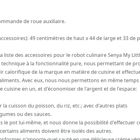
ommande de roue auxiliaire.
cessoires): 49 centimètres de haut x 44 de large et 33 de 
 liste des accessoires pour le robot culinaire Senya My Litt
e technique à la fonctionnalité pure, nous permettant de pro
 calorifique de la marque en matière de cuisine et effectu
 aliments. Avec eux, nous nous permettons en même temps
cuisine en un, et d'économiser de l'argent et de l'espace:
 la cuisson du poisson, du riz, etc.; avec d'autres plats
gumes ou des sauces.
s le pot lui-même, et nous donne la possibilité d'effectuer c
ertains aliments doivent être isolés des autres.
nsformer n'importe quel sauté en une délicieuse crème vég