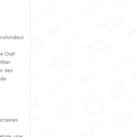
profondeur.
le Chef
fiter
er des
 de
ertaines
étale, une