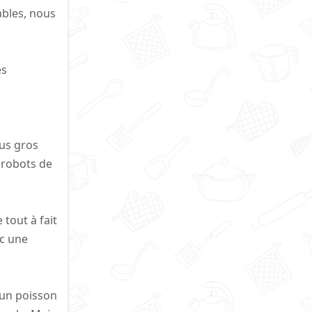
ables, nous
es
lus gros
 robots de
tout à fait
ec une
 un poisson