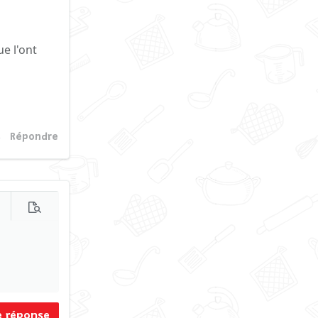
ue l'ont
Répondre
s d'options…
Prévisualisation
e réponse