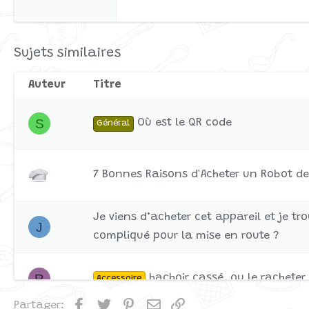
Tahoma
26
Times New Roman
Trebuchet MS
Sujets similaires
Verdana
Auteur
Titre
S
Où est le QR code
Général
7 Bonnes Raisons d'Acheter un Robot de
Je viens d’acheter cet appareil et je tro
J
compliqué pour la mise en route ?
R
hachoir cassé, ou le racheter
Accessoire
Facebook
Twitter
Pinterest
Email
Lien
Partager: