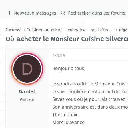
Nouveaux messages
Rechercher dans les forums
Forums
Cuisiner au robot - culinaire - multifonctions
Disc
Où acheter le Monsieur Cuisine Silvercr
3/8/19
D
Bonjour à tous,
Je voudrais offrir le Monsieur Cuis
Je vais régulièrement au Lidl de ma v
Daniel
Savez vous où je pourrais trouvez 
Visiteur
Son anniversaire est dans deux moi
Thermomix...
Merci d'avance.