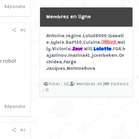
Répondre
Membres en ligne
#2
Antoine
regine
Lolo28000
Isabell
e
sylvie
Daft30
Cuisine
Piiixel
Nel
ly
Victoria
Zeur
Will
Lolotte
FGA
h
ajarinou
marina41
jcverbeken
Or
e robot
chidea
Farge
Jacques
MonroeDuva
Total : 31|
Membres :20 |
Visiteurs
: 11
Répondre
#3