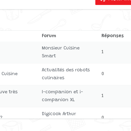
Forum
Réponses
Monsieur Cuisine
1
Smart
Actualités des robots
 Cuisine
0
culinaires
uve très
I-companion et i-
1
companion XL
Digicook Arthur
 ?
0
Martin