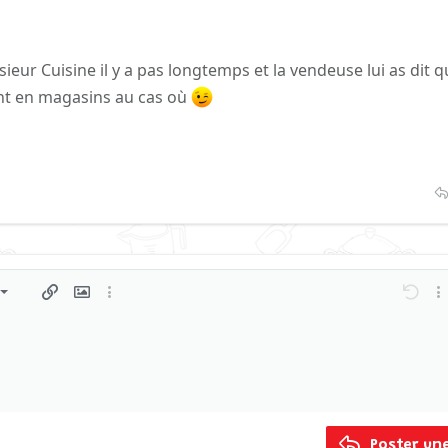
eur Cuisine il y a pas longtemps et la vendeuse lui as dit q
nt en magasins au cas où
gauche
triée
ment
ragraph format
Insérer un lien
Insérer une image
Plus d'options…
Annulé
Plu
 centre
 non ordonnée
 brouillon
ng 1
 line
ligne
roite
rouillon
 2
xt
t négatif
3
Poster un