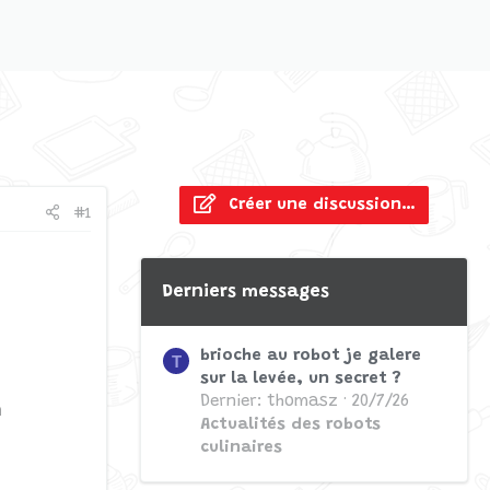
Créer une discussion…
#1
Derniers messages
brioche au robot je galere
T
sur la levée, un secret ?
Dernier: thomasz
20/7/26
n
Actualités des robots
culinaires