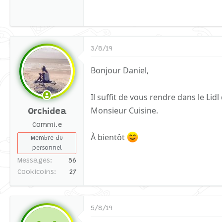
3/8/19
Bonjour Daniel,
Il suffit de vous rendre dans le L
Monsieur Cuisine.
Orchidea
Commi.e
À bientôt
Membre du
personnel
Messages
56
Cookicoins
27
5/8/19