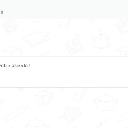
 0
votre pseudo !