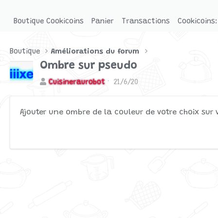
Boutique Cookicoins
Panier
Transactions
Cookicoins:
Boutique
Améliorations du forum
Ombre sur pseudo
A
D
Cuisineraurobot
21/6/20
u
a
t
t
Ajouter une ombre de la couleur de votre choix sur 
e
e
u
d
r
e
c
r
é
a
t
i