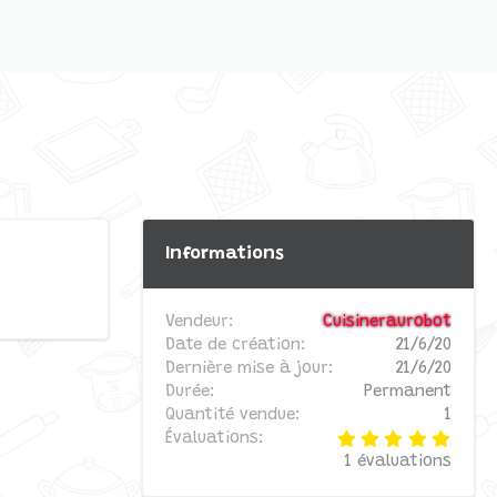
Informations
Vendeur
Cuisineraurobot
Date de création
21/6/20
Dernière mise à jour
21/6/20
Durée
Permanent
Quantité vendue
1
5
Évaluations
.
1 évaluations
0
0