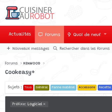
Actualités
Forums
Quoi de neuf
Nouveaux messages
Rechercher dans les forums
Forums
KENWOOD
Cookeasy+
Sujets :
Tous
Général
Panne matériel
Accessoire
Recette
Préfixe:
Logiciel