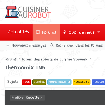
Actualités
Forums
Quoi de neuf
Nouveaux messages
Rechercher dans les forums
Forums
Forum des robots de cuisine Vorwerk
Thermomix TM5
Sujets :
Tous
Général
Panne matériel
Accessoire
Recette
Préfixe:
Recette