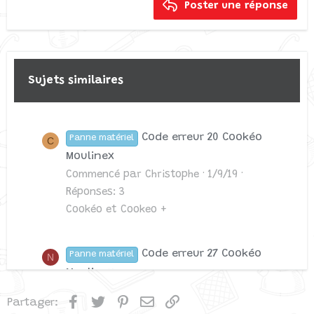
Poster une réponse
18
Tahoma
Heading 3
22
Times New Roman
26
Trebuchet MS
Verdana
Sujets similaires
Code erreur 20 Cookéo
Panne matériel
C
Moulinex
Commencé par Christophe
1/9/19
Réponses: 3
Cookéo et Cookeo +
Code erreur 27 Cookéo
Panne matériel
N
Moulinex
Commencé par Nadia
5/8/19
Facebook
Twitter
Pinterest
Email
Lien
Partager:
Réponses: 2