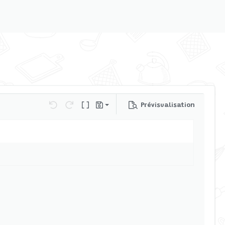
Prévisualisation
Sauvegarder le brouillon
Annulé
Refaire
Basculer en mode BB code
Brouillons
Supprimer le brouillon