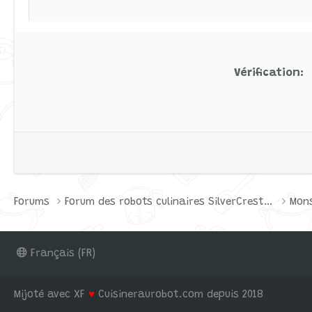
Verdana
Vérification
Forums
Forum des robots culinaires SilverCrest par Lidl
Mons
Français (FR)
Mijoté avec XF
♥
Cuisineraurobot.com depuis 2018