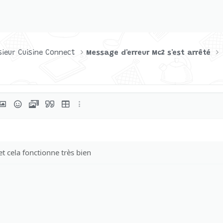
ieur Cuisine Connect
Message d'erreur Mc2 s'est arrêté
rmat
er un lien
nsérer une image
Smileys
Média
Citer
Insérer un tableau
Plus d'options…
née
et cela fonctionne très bien