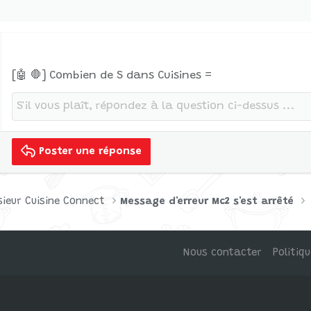
[🤖 🛑] Combien de S dans Cuisines =
Poster une réponse
ieur Cuisine Connect
Message d'erreur Mc2 s'est arrêté
Nous contacter
Politiq