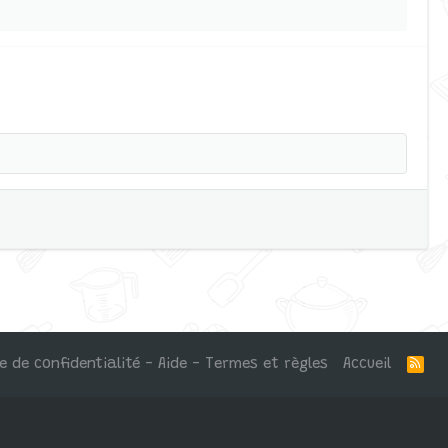
ue de confidentialité - Aide - Termes et règles
Accueil
R
S
S