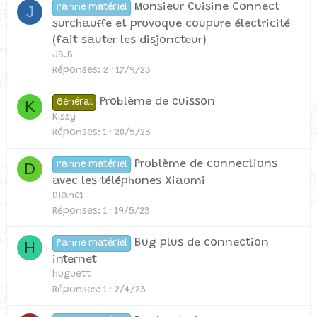
Monsieur Cuisine Connect
J
Panne matériel
surchauffe et provoque coupure électricité
(fait sauter les disjoncteur)
JB.B
Réponses
2
17/9/23
Problème de cuisson
K
Général
Kissy
Réponses
1
20/5/23
Problème de connections
D
Panne matériel
avec les téléphones Xiaomi
Diane1
Réponses
1
19/5/23
Bug plus de connection
H
Panne matériel
internet
huguett
Réponses
1
2/4/23