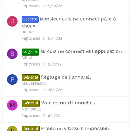
davlebill
Réponses
0
9/10/22
Monsieur cuisine connect pâte à
J
Recette
choux
Juju43
Réponses
0
15/4/22
Mr cuisine connect et l'application
B
Logiciel
Bilbob
Réponses
0
11/3/22
Réglage de l'appareil
F
Général
Fauvettes33
Réponses
0
26/1/22
Valeurs nutritionnelles
M
Général
Marjo0901
Réponses
0
6/1/22
Problème vitesse 0 impossible
L
Général