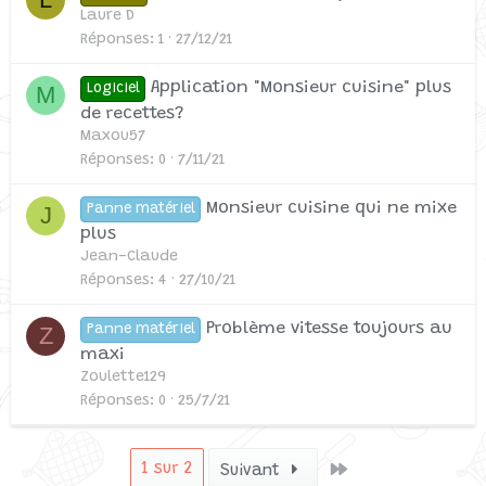
Laure D
Réponses
1
27/12/21
Application "Monsieur cuisine" plus
M
Logiciel
de recettes?
Maxou57
Réponses
0
7/11/21
Monsieur cuisine qui ne mixe
J
Panne matériel
plus
Jean-Claude
Réponses
4
27/10/21
Problème vitesse toujours au
Z
Panne matériel
maxi
Zoulette129
Réponses
0
25/7/21
Dernier
1 sur 2
Suivant