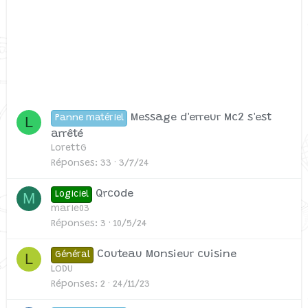
Message d'erreur Mc2 s'est
L
Panne matériel
arrêté
LorettG
Réponses
33
3/7/24
Qrcode
M
Logiciel
marie03
Réponses
3
10/5/24
Couteau Monsieur cuisine
L
Général
LODU
Réponses
2
24/11/23