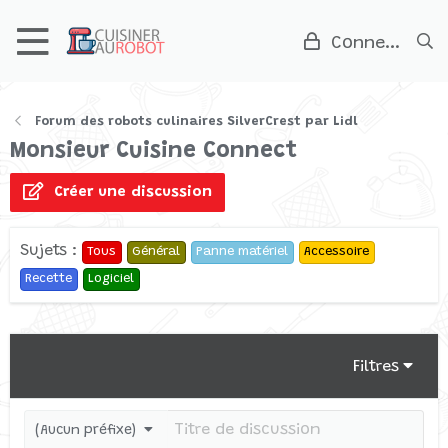
Connexion
Forum des robots culinaires SilverCrest par Lidl
Monsieur Cuisine Connect
Créer une discussion
Sujets :
Tous
Général
Panne matériel
Accessoire
Recette
Logiciel
Filtres
(Aucun préfixe)