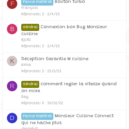
Bouton turbo
F
Panne matériel
François
Réponses
2
2/4/23
Connexion box Bug Monsieur
B
Général
cuisine
Bjc81
Réponses
2
2/4/23
Déception Garantie M cuisine
K
Kima
Réponses
2
23/1/23
comment regler la vitesse quand
R
Général
on mixe
Ray
Réponses
0
30/12/22
Monsieur Cuisine Connect
D
Panne matériel
qui ne hache plus