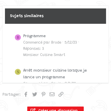
26
Trebuchet MS
Verdana
Sujets similaires
Programme
B
Commencé par Brude
5/12/23
Réponses: 3
Monsieur Cuisine Smart
Arrêt monsieur cuisine lorsque je
S
lance un programme
Commencé par Sonia
8/3/22
Réponses: 1
Facebook
Twitter
Pinterest
Email
Lien
Partager:
Monsieur Cuisine Smart
Créer une discussion…