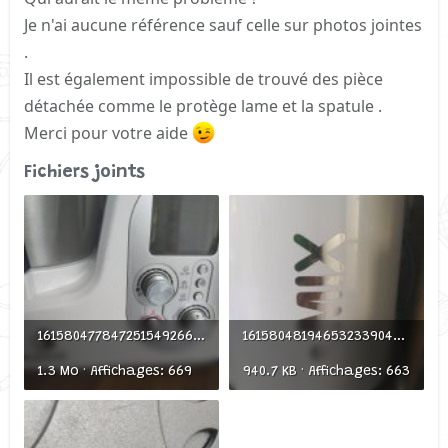
Je n'ai aucune référence sauf celle sur photos jointes
.
Il est également impossible de trouvé des pièce
détachée comme le protège lame et la spatule .
Merci pour votre aide
Fichiers joints
16158047784725154926622892275086.jpg
16158048194653233904236323239176.jpg
1.3 Mo · Affichages: 669
940.7 KB · Affichages: 663