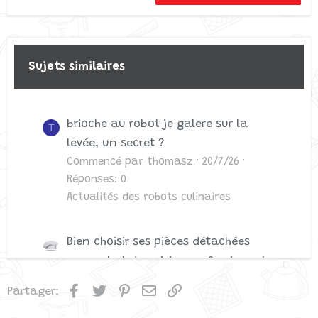
Heading 3
22
Times New Roman
26
Trebuchet MS
Verdana
Sujets similaires
brioche au robot je galere sur la
T
levée, un secret ?
Commencé par thomasz
20/7/26
Réponses: 0
Actualités des robots culinaires
Bien choisir ses pièces détachées
pour robot de cuisine professionnel :
ce qu’un chef doit savoir
Facebook
Twitter
Pinterest
Email
Lien
Partager:
Commencé par Piiixel
15/7/25
Réponses: 0