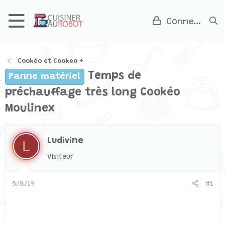
Connexion
Cookéo et Cookeo +
Temps de
Panne matériel
préchauffage très long Cookéo
Moulinex
Ludivine
L
Visiteur
5/8/19
#1