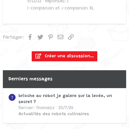
5/12/22
Réponses: 1
I-companion et i-companion XL
Facebook
Twitter
Pinterest
Email
Lien
Partager:
Créer une discussion…
Derniers messages
brioche au robot je galere sur la levée, un
T
secret ?
Dernier: thomasz
20/7/26
Actualités des robots culinaires