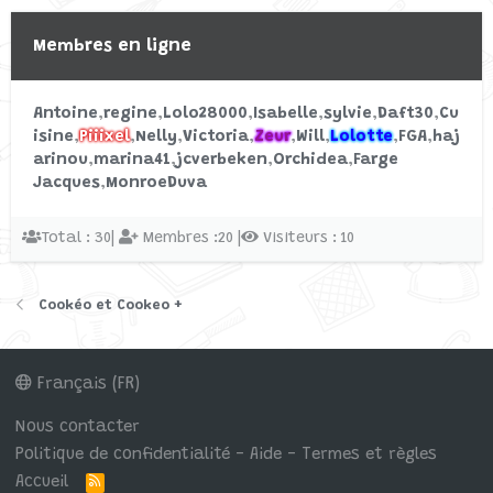
Membres en ligne
Antoine
regine
Lolo28000
Isabelle
sylvie
Daft30
Cu
isine
Piiixel
Nelly
Victoria
Zeur
Will
Lolotte
FGA
haj
arinou
marina41
jcverbeken
Orchidea
Farge
Jacques
MonroeDuva
Total : 30|
Membres :20 |
Visiteurs : 10
Cookéo et Cookeo +
Français (FR)
Nous contacter
Politique de confidentialité - Aide - Termes et règles
Accueil
R