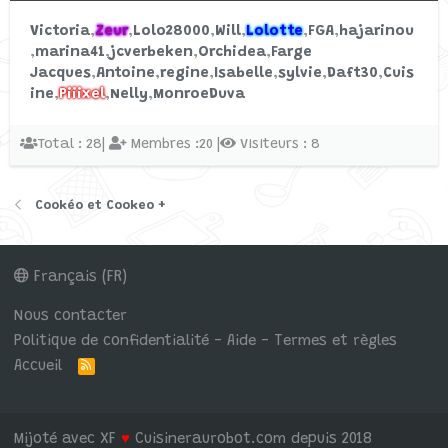
Réponses: 0
Victoria
Zeur
Lolo28000
Will
Lolotte
FGA
hajarinou
Actualités des robots culinaires
marina41
jcverbeken
Orchidea
Farge
Jacques
Antoine
regine
Isabelle
sylvie
Daft30
Cuis
ine
Piiixel
Nelly
MonroeDuva
Total : 28|
Membres :20 |
Visiteurs : 8
Cookéo et Cookeo +
Français (FR)
Nous contacter
Politique de confidentialité - Aide - Termes et règles
Accueil
R
S
S
Mijoté avec XF
♥
Cuisineraurobot.com depuis 2018