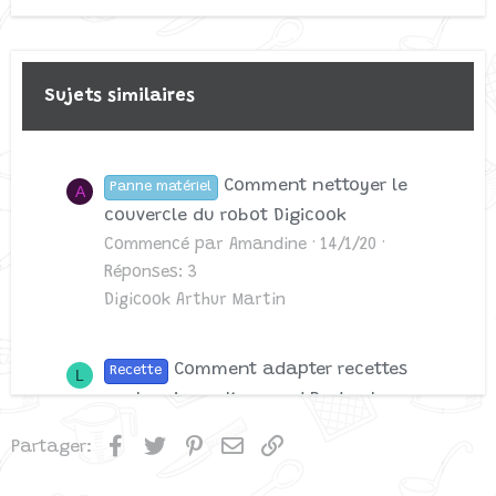
22
Times New Roman
26
Trebuchet MS
Verdana
Sujets similaires
Comment nettoyer le
Panne matériel
A
couvercle du robot Digicook
Commencé par Amandine
14/1/20
Réponses: 3
Digicook Arthur Martin
Comment adapter recettes
Recette
L
cookomix sur Kenwood Radu plus
Commencé par lagaferaten
14/7/24
Facebook
Twitter
Pinterest
Email
Lien
Partager:
Réponses: 1
Cookeasy+