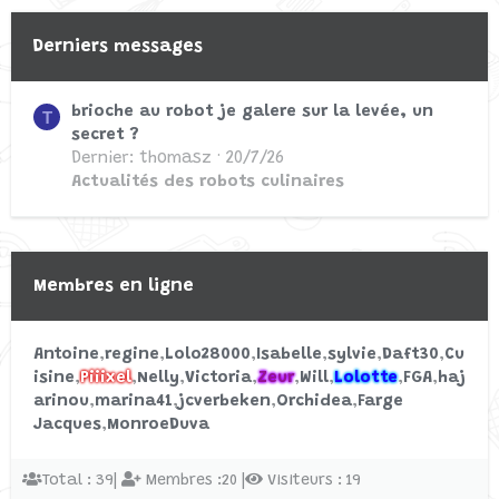
Robot de Cuisine : Guide Complet
Derniers messages
Commencé par Piiixel
10/7/24
Réponses: 0
Actualités des robots culinaires
brioche au robot je galere sur la levée, un
T
secret ?
Dernier: thomasz
20/7/26
comment regler la vitesse
Général
Actualités des robots culinaires
R
quand on mixe
Commencé par Ray
30/12/22
Réponses:
0
Membres en ligne
Monsieur Cuisine Connect
Antoine
regine
Lolo28000
Isabelle
sylvie
Daft30
Cu
Comment choisir un tablier de
isine
Piiixel
Nelly
Victoria
Zeur
Will
Lolotte
FGA
haj
serveur pour la restauration ?
arinou
marina41
jcverbeken
Orchidea
Farge
Commencé par Piiixel
30/9/22
Jacques
MonroeDuva
Réponses: 0
Actualités des robots culinaires
Total : 39|
Membres :20 |
Visiteurs : 19