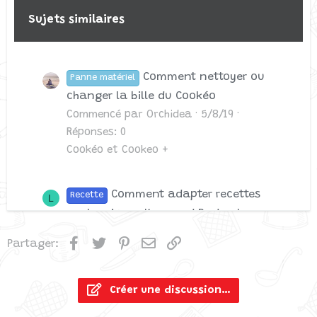
Verdana
Sujets similaires
Comment nettoyer ou
Panne matériel
changer la bille du Cookéo
Commencé par Orchidea
5/8/19
Réponses: 0
Cookéo et Cookeo +
Comment adapter recettes
Recette
L
cookomix sur Kenwood Radu plus
Commencé par lagaferaten
14/7/24
Facebook
Twitter
Pinterest
Email
Lien
Partager:
Réponses: 1
Cookeasy+
Créer une discussion…
Comment Bien Débuter avec un