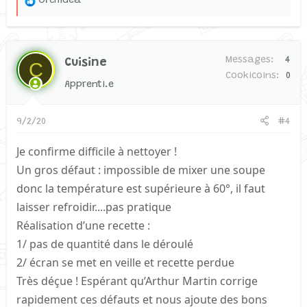
L
Orchidea
e
s
r
Messages
4
Cuisine
é
C
Cookicoins
0
a
Apprenti.e
c
t
9/2/20
#4
i
o
Je confirme difficile à nettoyer !
n
Un gros défaut : impossible de mixer une soupe
s
donc la température est supérieure à 60°, il faut
:
laisser refroidir....pas pratique
Réalisation d’une recette :
1/ pas de quantité dans le déroulé
2/ écran se met en veille et recette perdue
Très déçue ! Espérant qu’Arthur Martin corrige
rapidement ces défauts et nous ajoute des bons