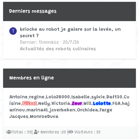
Derniers messages
brioche au robot je galere sur la levée, un
T
secret ?
Dernier: thomasz
20/7/26
Actualités des robots culinaires
Membres en ligne
Antoine
regine
Lolo28000
Isabelle
sylvie
Daft30
Cu
isine
Piiixel
Nelly
Victoria
Zeur
Will
Lolotte
FGA
haj
arinou
marina41
jcverbeken
Orchidea
Farge
Jacques
MonroeDuva
Total : 35|
Membres :20 |
Visiteurs : 15