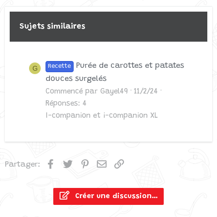
26
Trebuchet MS
Verdana
Sujets similaires
Purée de carottes et patates
Recette
G
douces surgelés
Commencé par Gayel49
11/2/24
Réponses: 4
I-companion et i-companion XL
Facebook
Twitter
Pinterest
Email
Lien
Partager:
Créer une discussion…