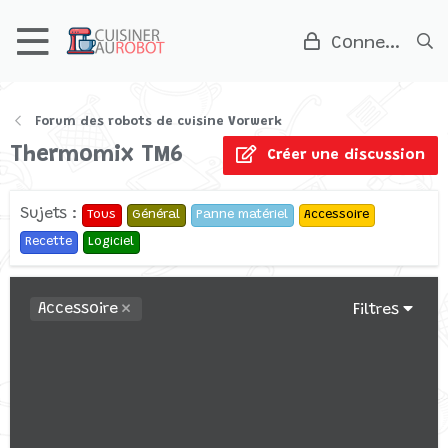
Connexion
Forum des robots de cuisine Vorwerk
Thermomix TM6
Créer une discussion
Sujets :
Tous
Général
Panne matériel
Accessoire
Recette
Logiciel
Accessoire
Filtres