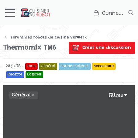
Connexion
Forum des robots de cuisine Vorwerk
Thermomix TM6
Créer une discussion
Sujets :
Tous
Général
Panne matériel
Accessoire
Recette
Logiciel
Général
Filtres