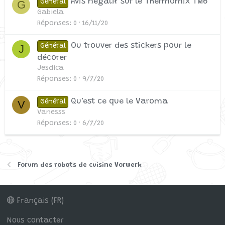
Avis négatif sur le Thermomix TM6
G
Général
Gabiela
Réponses
0
16/11/20
Ou trouver des stickers pour le
J
Général
décorer
Jesdica
Réponses
0
9/7/20
Qu'est ce que le Varoma
V
Général
Vanesss
Réponses
0
6/7/20
Forum des robots de cuisine Vorwerk
Français (FR)
Nous contacter