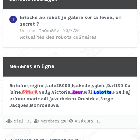
brioche au robot je galere sur la levée, un
T
secret ?
Dernier: thomasz
20/7/26
Actualités des robots culinaires
Membres en ligne
Antoine
regine
Lolo28000
Isabelle
sylvie
Daft30
Cu
isine
Piiixel
Nelly
Victoria
Zeur
Will
Lolotte
FGA
haj
arinou
marina41
jcverbeken
Orchidea
Farge
Jacques
MonroeDuva
Total : 30|
Membres :20 |
Visiteurs : 10