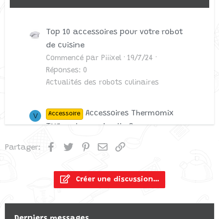
Top 10 accessoires pour votre robot
de cuisine
Commencé par Piiixel
19/7/24
Réponses: 0
Actualités des robots culinaires
Accessoires Thermomix
Accessoire
V
TM5 au lave vaisselle ?
Commencé par Valérie
3/8/19
Facebook
Twitter
Pinterest
Email
Lien
Partager:
Réponses: 1
Thermomix TM5
Créer une discussion…
Derniers messages