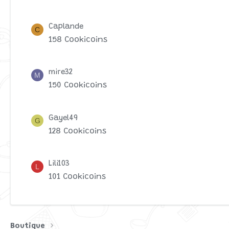
Caplande
C
158 Cookicoins
mire32
M
150 Cookicoins
Gayel49
G
128 Cookicoins
Lili103
L
101 Cookicoins
Boutique