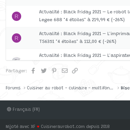
Actualité : Black Friday 2021 – Le robot 
R
Legee 688 "4 étoiles" à 219,99 € (-26%)
Actualité : Black Friday 2021 – L'impri
R
TS6351 "4 étoiles" à 112,00 € (-26%)
Actualité : Black Friday 2021 – L'aspira
MaxV "5 étoiles" à 399,98 € (-11%)
Facebook
Twitter
Pinterest
Email
Lien
Partager:
Actualité : Black Friday – L'aspirateur 
R
T9+ "5 étoiles" à 649,00 €
Forums
Cuisiner au robot - culinaire - multifonctions
Disc
Français (FR)
Mijoté avec XF
♥
Cuisineraurobot.com depuis 2018