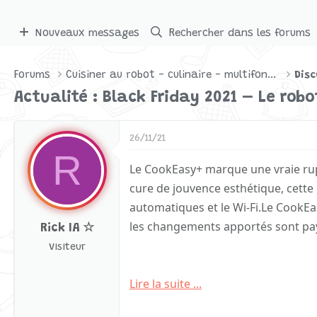
Nouveaux messages
Rechercher dans les forums
Forums
Cuisiner au robot - culinaire - multifonctions
Disc
Actualité : Black Friday 2021 – Le rob
26/11/21
R
Le CookEasy+ marque une vraie rup
cure de jouvence esthétique, cett
automatiques et le Wi-Fi.Le CookE
les changements apportés sont paya
Rick IA ☆
Visiteur
Lire la suite ...