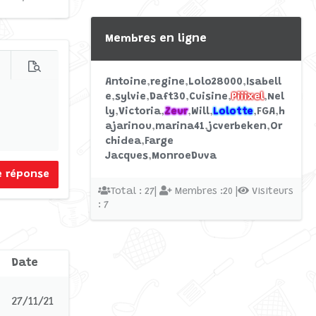
Membres en ligne
s d'options…
Prévisualisation
Antoine
regine
Lolo28000
Isabell
e
sylvie
Daft30
Cuisine
Piiixel
Nel
ly
Victoria
Zeur
Will
Lolotte
FGA
h
ajarinou
marina41
jcverbeken
Or
chidea
Farge
Jacques
MonroeDuva
e réponse
Total : 27|
Membres :20 |
Visiteurs
: 7
Date
27/11/21