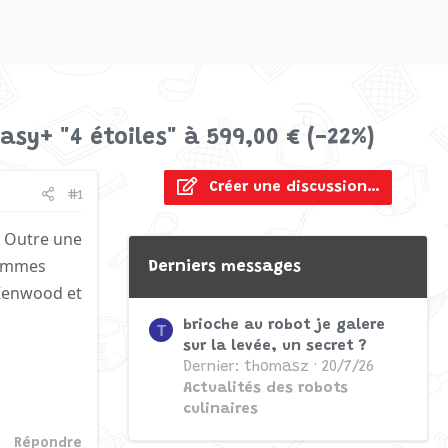
asy+ "4 étoiles" à 599,00 € (-22%)
Créer une discussion…
#1
. Outre une
rammes
Derniers messages
 Kenwood et
brioche au robot je galere
T
sur la levée, un secret ?
Dernier: thomasz
20/7/26
Actualités des robots
culinaires
Répondre