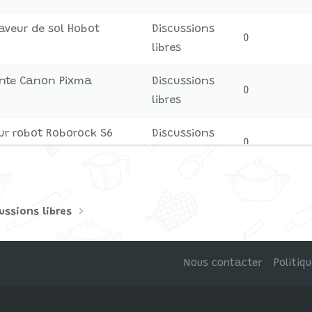
laveur de sol Hobot
Discussions
0
libres
mante Canon Pixma
Discussions
0
libres
teur robot Roborock S6
Discussions
0
libres
robot Ecovacs Deebot
Discussions
0
libres
ussions libres
Nous contacter
Politiq