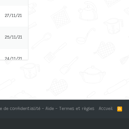
27/11/21
25/11/21
24/11/21
19/11/21
ue de confidentialité - Aide - Termes et règles
Accueil
R
S
S