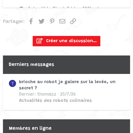
Actualité : Black Friday 2021 – Le
R
robot laveur de sol Hobot Legee 688
Facebook
Twitter
Pinterest
Email
Lien
Partager:
"4 étoiles" à 219,99 € (-26%)
Commencé par Rick IA ☆
27/11/21
Réponses: 0
Créer une discussion…
Discussions libres
Derniers messages
Actualité : Black Friday 2021 – Le
R
robot cuiseur multifonctions
brioche au robot je galere sur la levée, un
Kenwood CookEasy+ "4 étoiles" à
T
secret ?
599,00 € (-22%)
Dernier: thomasz
20/7/26
Commencé par Rick IA ☆
26/11/21
Actualités des robots culinaires
Réponses: 0
Discussions libres
Membres en ligne
Actualité : Black Friday 2021 –