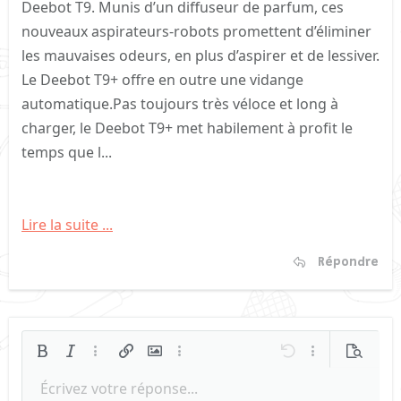
Deebot T9. Munis d’un diffuseur de parfum, ces
nouveaux aspirateurs-robots promettent d’éliminer
les mauvaises odeurs, en plus d’aspirer et de lessiver.
Le Deebot T9+ offre en outre une vidange
automatique.Pas toujours très véloce et long à
charger, le Deebot T9+ met habilement à profit le
temps que l...
Lire la suite ...
Répondre
Gras
Italique
Plus d'options…
Insérer un lien
Insérer une image
Plus d'options…
Annulé
Plus d'options
Prévisua
Écrivez votre réponse...
Arial
Aligner à gauche
9
Sauvegarder le brouillon
Liste triée
Normal
Taille de police
Smileys
Refaire
Citer
Basculer en mode BB code
Couleur du texte
Média
Retirer le formatage
Famille de polices
Insérer un tableau
Brouillons
Liste
Insert horizontal line
Alignement
Spoiler
Paragraph format
Code
Barré
Souligner
Spoiler en ligne
Code en li