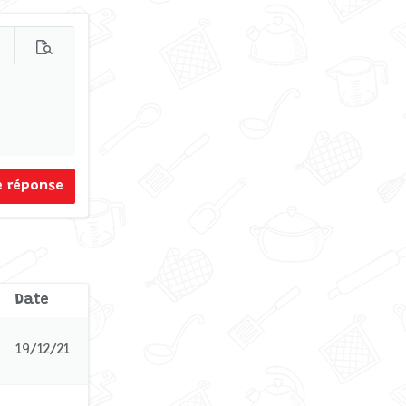
s d'options…
Prévisualisation
e réponse
Date
19/12/21