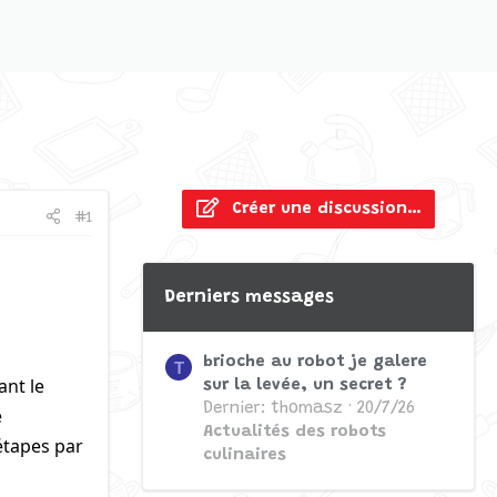
Créer une discussion…
#1
Derniers messages
brioche au robot je galere
T
ant le
sur la levée, un secret ?
Dernier: thomasz
20/7/26
e
Actualités des robots
étapes par
culinaires