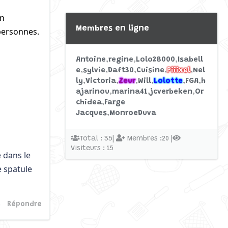
on
Membres en ligne
personnes.
Antoine
regine
Lolo28000
Isabell
e
sylvie
Daft30
Cuisine
Piiixel
Nel
ly
Victoria
Zeur
Will
Lolotte
FGA
h
ajarinou
marina41
jcverbeken
Or
chidea
Farge
Jacques
MonroeDuva
Total : 35|
Membres :20 |
Visiteurs : 15
 dans le
e spatule
Répondre