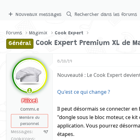
Nouveaux messages
Rechercher dans les forums
Forums
Magimix
Cook Expert
Cook Expert Premium XL de M
Général
8/10/19
Nouveauté : Le Cook Expert devien
Qu'est ce qui change ?
Piiixel
Il peut désormais se connecter en 
Commi.e
"dongle sous le bloc moteur, ce ki
Membre du
personnel
application. Vous pourrez désorma
Messages
97
étapes.
Cookicoins