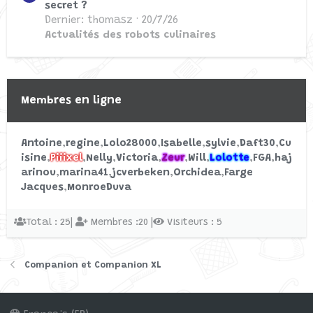
secret ?
Dernier: thomasz
20/7/26
Actualité : Cecotec renforce sa
Actualités des robots culinaires
V
gamme d'aspirateurs-robots avec le
Conga 2290 Ultra Home
Commencé par Valentine De Brye
Membres en ligne
10/12/21
Réponses: 0
Discussions libres
Antoine
regine
Lolo28000
Isabelle
sylvie
Daft30
Cu
isine
Piiixel
Nelly
Victoria
Zeur
Will
Lolotte
FGA
haj
arinou
marina41
jcverbeken
Orchidea
Farge
Jacques
MonroeDuva
Total : 25|
Membres :20 |
Visiteurs : 5
Companion et Companion XL