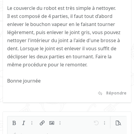
Le couvercle du robot est très simple à nettoyer.
Il est composé de 4 parties, il faut tout d’abord
enlever le bouchon vapeur en le faisant tourner
légèrement, puis enlever le joint gris, vous pouvez
nettoyer l'intérieur du joint a l'aide d'une brosse à
dent. Lorsque le joint est enlever il vous suffit de
déclipser les deux parties en tournant. Faire la
même procédure pour le remonter.
Bonne journée
Répondre
Gras
Italique
Plus d'options…
Insérer un lien
Insérer une image
Plus d'options…
Annulé
Plus d'options
Prévisua