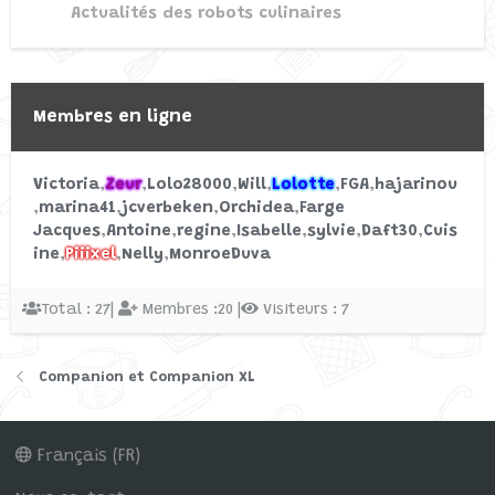
Actualités des robots culinaires
Vos meilleurs recettes avec le
Recette
Compagnon Moulinex
Commencé par Piiixel
5/12/20
Réponses: 0
Membres en ligne
I-companion et i-companion XL
Victoria
Zeur
Lolo28000
Will
Lolotte
FGA
hajarinou
marina41
jcverbeken
Orchidea
Farge
Jacques
Antoine
regine
Isabelle
sylvie
Daft30
Cuis
ine
Piiixel
Nelly
MonroeDuva
Total : 27|
Membres :20 |
Visiteurs : 7
Companion et Companion XL
Français (FR)