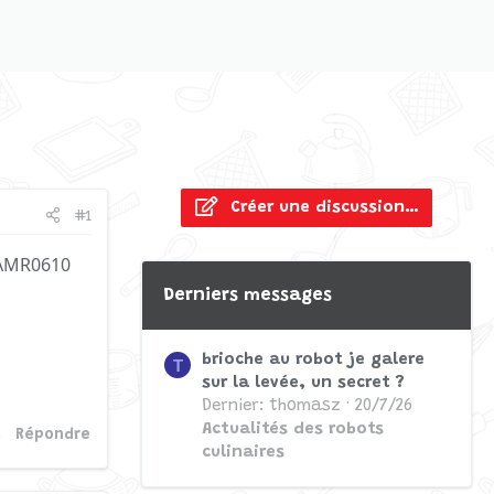
Créer une discussion…
#1
: AMR0610
Derniers messages
brioche au robot je galere
T
sur la levée, un secret ?
Dernier: thomasz
20/7/26
Actualités des robots
Répondre
culinaires