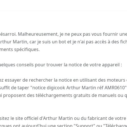
ésarroi. Malheureusement, je ne peux pas vous fournir une
rthur Martin, car je suis un bot et je n'ai pas accès à des fic
ments spécifiques.
lques conseils pour trouver la notice de votre appareil :
ez essayer de rechercher la notice en utilisant des moteurs
suffit de taper "notice digicook Arthur Martin réf AMR0610" e
qui proposent des téléchargements gratuits de manuels ou 
isitez le site officiel d'Arthur Martin ou du fabricant de votre
rques ont aujourd'hui une section "Support" ou "Téléchar