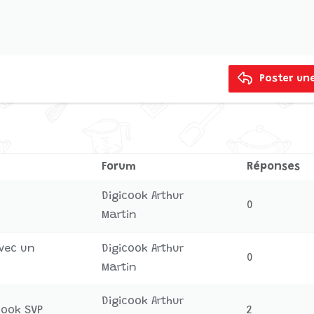
 brouillon
ng 1
 line
ligne
roite
rouillon
 2
xt
t négatif
3
Poster un
Forum
Réponses
Digicook Arthur
0
Martin
vec un
Digicook Arthur
0
Martin
Digicook Arthur
ook SVP
2