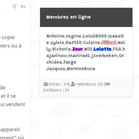
#2
Membres en ligne
 copie
Antoine
regine
Lolo28000
Isabell
e
sylvie
Daft30
Cuisine
Piiixel
Nel
hiers ou à
ly
Victoria
Zeur
Will
Lolotte
FGA
h
ajarinou
marina41
jcverbeken
Or
chidea
Farge
Jacques
MonroeDuva
Total : 39|
Membres :20 |
 de
Visiteurs : 19
t il se
qui vendent
 appareil
gement" où