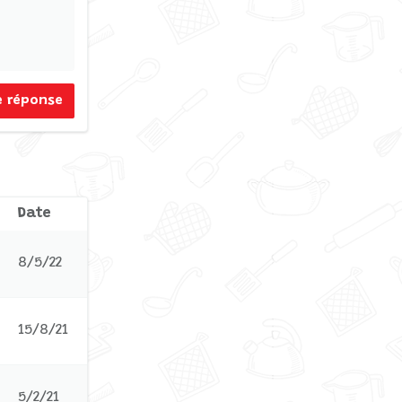
e réponse
Date
8/5/22
15/8/21
5/2/21