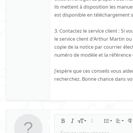
ils mettent à disposition les manuel
est disponible en téléchargement su
3. Contactez le service client : Si 
le service client d'Arthur Martin o
copie de la notice par courrier éle
numéro de modèle et la référence de
J'espère que ces conseils vous aid
recherchez. Bonne chance dans vos
Aligner à 
9
Normal
Liste 
Gras
Italique
Taille de police
Plus d'options…
Liste
Aligne
Pa
10
Aligner au
Liste