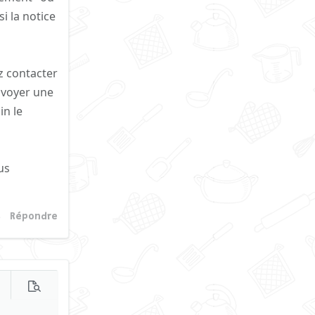
i la notice
ez contacter
envoyer une
in le
us
Répondre
s d'options…
Prévisualisation