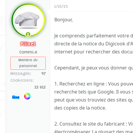
1/10/23
Bonjour,
Je comprends parfaitement votre d
directe de la notice du Digicook d'A
Piiixel
internet pour rechercher des docu
Commi.e
Membre du
personnel
Cependant, je peux vous donner que
Messages
97
Cookicoins
1. Recherchez en ligne : Vous pouv
22 612
recherche tels que Google. Il vous 
peut que vous trouviez des sites 
des copies de la notice.
2. Consultez le site du fabricant : V
électroménager. La plupart des ma