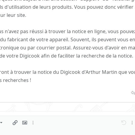
s d'utilisation de leurs produits. Vous pouvez donc vérifier s
r leur site.
vous n'avez pas réussi à trouver la notice en ligne, vous pouv
u du fabricant de votre appareil. Souvent, ils peuvent vous 
ctronique ou par courrier postal. Assurez-vous d'avoir en ma
 votre Digicook afin de faciliter la recherche de la notice.
eront à trouver la notice du Digicook d'Arthur Martin que vo
 recherches !
gauche
triée
ment
ragraph format
Insérer un lien
Insérer une image
Plus d'options…
Annulé
Plu
 centre
 non ordonnée