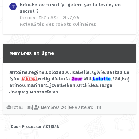
brioche au robot je galere sur la levée, un
T
secret ?
Dernier: thomasz
20/7/26
Actualités des robots culinaires
Membres en ligne
Antoine
regine
Lolo28000
Isabelle
sylvie
Daft30
Cu
isine
Piiixel
Nelly
Victoria
Zeur
Will
Lolotte
FGA
haj
arinou
marina41
jcverbeken
Orchidea
Farge
Jacques
MonroeDuva
Total : 38|
Membres :20 |
Visiteurs : 18
Cook Processor ARTISAN