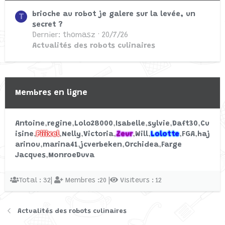
brioche au robot je galere sur la levée, un
T
comment mettre la fonction
C
secret ?
inversée avec un digicook
Dernier: thomasz
20/7/26
Commencé par cricri38
15/8/21
Actualités des robots culinaires
Réponses: 0
Digicook Arthur Martin
Membres en ligne
mode d emploi ou manuel
Général
H
digicook SVP
Antoine
regine
Lolo28000
Isabelle
sylvie
Daft30
Cu
Commencé par HAUBERT
5/2/21
isine
Piiixel
Nelly
Victoria
Zeur
Will
Lolotte
FGA
haj
Réponses: 2
arinou
marina41
jcverbeken
Orchidea
Farge
Digicook Arthur Martin
Jacques
MonroeDuva
Total : 32|
Membres :20 |
Visiteurs : 12
Actualités des robots culinaires