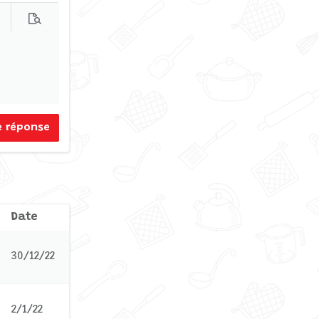
s d'options…
Prévisualisation
e réponse
Date
30/12/22
2/1/22