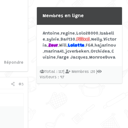
Membres en ligne
Antoine
regine
Lolo28000
Isabell
e
sylvie
Daft30
Piiixel
Nelly
Victor
ia
Zeur
Will
Lolotte
FGA
hajarinou
marina41
jcverbeken
Orchidea
C
uisine
Farge Jacques
MonroeDuva
Répondre
Total : 117|
Membres :20 |
Visiteurs : 97
#3