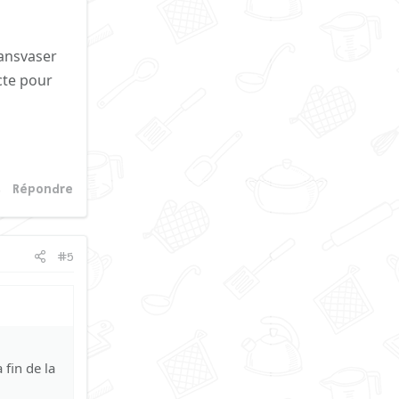
ransvaser
cte pour
Répondre
#5
 fin de la