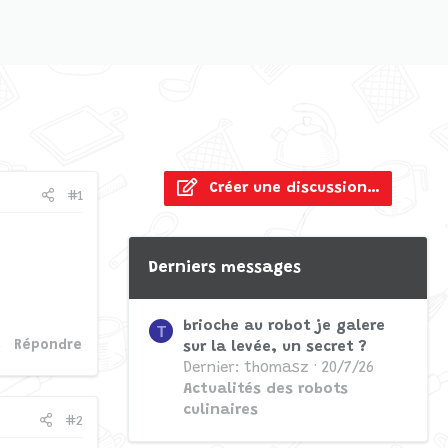
Créer une discussion…
#1
Derniers messages
brioche au robot je galere
T
Répondre
sur la levée, un secret ?
Dernier: thomasz
20/7/26
Actualités des robots
culinaires
#2