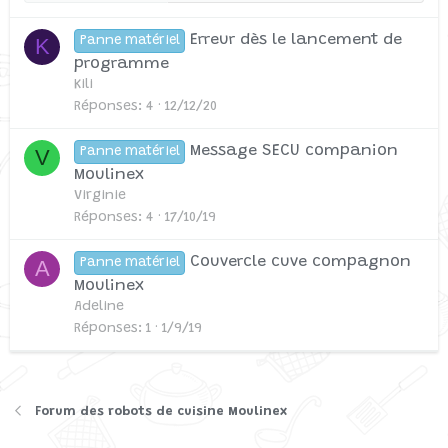
Erreur dès le lancement de
K
Panne matériel
programme
Kili
Réponses
4
12/12/20
Message SECU companion
V
Panne matériel
Moulinex
Virginie
Réponses
4
17/10/19
Couvercle cuve compagnon
A
Panne matériel
Moulinex
Adeline
Réponses
1
1/9/19
Forum des robots de cuisine Moulinex