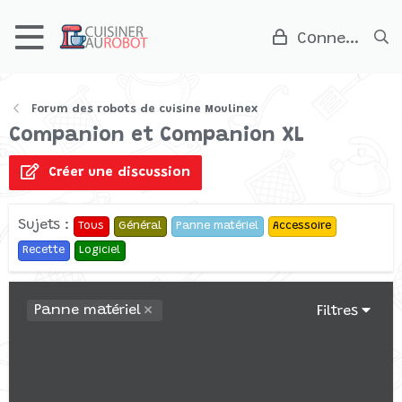
Connexion
Forum des robots de cuisine Moulinex
Companion et Companion XL
Créer une discussion
Sujets :
Tous
Général
Panne matériel
Accessoire
Recette
Logiciel
Panne matériel
Filtres